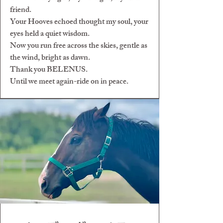
friend.
Your Hooves echoed thought my soul, your
eyes held a quiet wisdom.
Now you run free across the skies, gentle as
the wind, bright as dawn.
Thank you BELENUS.
Until we meet again-ride on in peace.