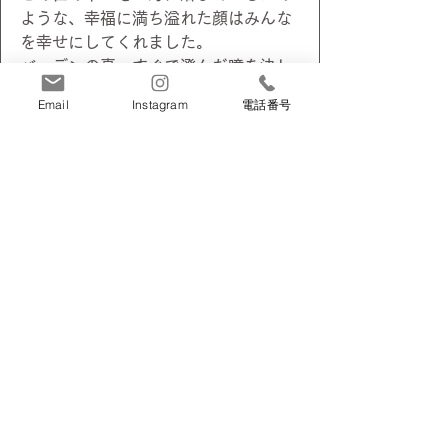
ような、幸福に満ち溢れた顔はみんな
を幸せにしてくれました。
バーデンの真っすぐで澄んだ瞳を決し
て忘れることはないでしょう。
Email
Instagram
電話番号
Until we meet again.
We think about you always, we talk about
you still,
You have never forgotten and you never will.
We hold you close within our hearts and
there you will remain to walk and guide us
through our lives until we meet again.